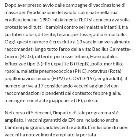
Dopo aver presso avvio dalle campagne di vaccinazione di
massa per l’eradicazione del vaiolo, culminate nella sua
eradicazione nel 1980, inizialmente l’EPI si concentrava sulla
protezione di tutti i bambini contro sei malattie infantili, tra
cui tubercolosi, difterite, tetano, pertosse, polio e morbillo.
Oggi, questo numero è cresciuto a 13 vaccini universalmente
raccomandati lungo tutto l’arco della vita: Bacillus Calmette-
Guérin (BCG), difterite, pertosse, tetano, Haemophilus
influenzae tipo B (Hib), epatite B (HepB), polio, morbillo,
rosolia, malattia pneumococcica (PNC), rotavirus (Rota),
papillomavirus umano (HPV) e COVID-19 (per gli adulti); il
numero arriva a 17 considerando vaccini aggiuntivi con
raccomandazioni dipendenti dal contesto: febbre gialla,
meningite, encefalite giapponese (JE), colera.
Nel corso di 5 decenni, l’impatto di tale programma si è
ampliato. I vaccini garantiti da EPI ora includono anche
bambini più grandi, adolescenti e adulti. L’inclusione di nuovi
vaccini ha notevolmente ampliato la portata