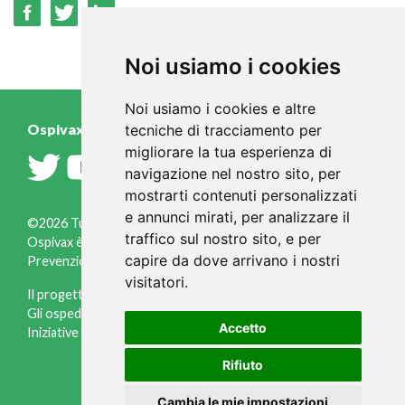
Noi usiamo i cookies
Noi usiamo i cookies e altre
Ospivax.it
tecniche di tracciamento per
migliorare la tua esperienza di
navigazione nel nostro sito, per
mostrarti contenuti personalizzati
e annunci mirati, per analizzare il
©2026 Tutti i diritti riservati
traffico sul nostro sito, e per
Ospivax è un progetto a cura dell'Osservatorio Italiano
capire da dove arrivano i nostri
Prevenzione, via Fleming, 2 - 37135 Verona ( Italia )
visitatori.
Il progetto
Informazioni legali
Gli ospedali
Informativa cookies
Accetto
Iniziative
Gestisci cookies
Credits
Rifiuto
Cambia le mie impostazioni