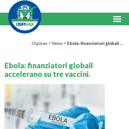
Salta
al
Contenuto
Menu
>
>
Ospivax
News
Ebola: finanziatori globali accelerano su tre vaccini.
Ebola: finanziatori globali
accelerano su tre vaccini.