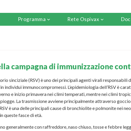
Programma
Rete Ospivax
Doc
della campagna di immunizzazione con
torio sinciziale (RSV) è uno dei principali agenti virali responsabili 
e in individui immunocompromessi. L’epidemiologia dell’RSV è caratt
verno e inizio primavera nei climi temperati, mentre nei climi tropica
 piogge. La trasmissione avviene principalmente attraverso gocciol
 RSV è una delle principali cause di bronchiolite e polmonite nei neo
in queste fasce di età.
iano generalmente con raffreddore, naso chiuso, tosse e febbre leg