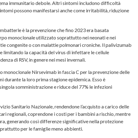
ema immunitario debole. Altri sintomi includono difficoltà
 i sintomi possono manifestarsi anche come irritabilità, riduzione
combatterle è la prevenzione che fino 2023 era basata
po monoclonale utilizzato soprattutto nei neonati e nei
tie congenite o con malattie polmonari croniche. Il palivizumab
limitando la capacità del virus di infettare le cellule
enza di RSV, in genere nei mesi invernali.
rpo monoclonale Nirsevimab in fascia C per la prevenzione delle
ini durante la loro prima stagione epidemica. Esso è
singola somministrazione e riduce del 77% le infezioni
izio Sanitario Nazionale, rendendone l’acquisto a carico delle
tari regionali, coprendone i costi per i bambini a rischio, mentre
sura, generando così differenze significative nella protezione
prattutto per le famiglie meno abbienti.