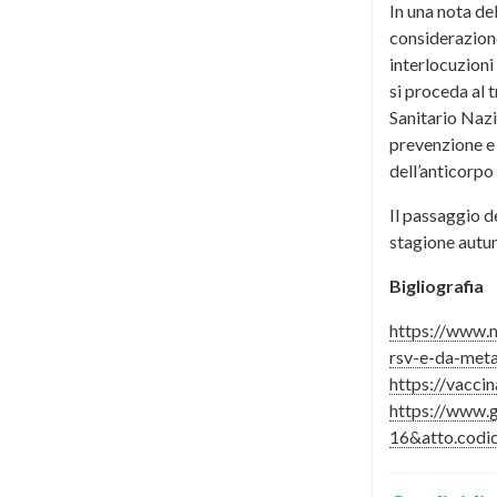
In una nota de
considerazione
interlocuzioni
si proceda al 
Sanitario Nazi
prevenzione e 
dell’anticorpo
Il passaggio d
stagione autun
Bigliografia
https://www.m
rsv-e-da-met
https://vaccin
https://www.g
16&atto.codi