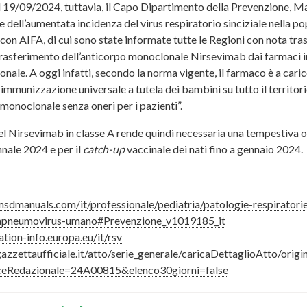
l 19/09/2024, tuttavia, il Capo Dipartimento della Prevenzione, Mar
 dell’aumentata incidenza del virus respiratorio sinciziale nella po
 con AIFA, di cui sono state informate tutte le Regioni con nota t
trasferimento dell’anticorpo monoclonale Nirsevimab dai farmaci in f
onale. A oggi infatti, secondo la norma vigente, il farmaco è a caric
immunizzazione universale a tutela dei bambini su tutto il territor
 monoclonale senza oneri per i pazienti”.
el Nirsevimab in classe A rende quindi necessaria una tempestiva o
nale 2024 e per il
catch-up
vaccinale dei nati fino a gennaio 2024.
sdmanuals.com/it/professionale/pediatria/patologie-respiratorie-n
apneumovirus-umano#Prevenzione_v1019185_it
ation-info.europa.eu/it/rsv
azzettaufficiale.it/atto/serie_generale/caricaDettaglioAtto/ori
ceRedazionale=24A00815&elenco30giorni=false