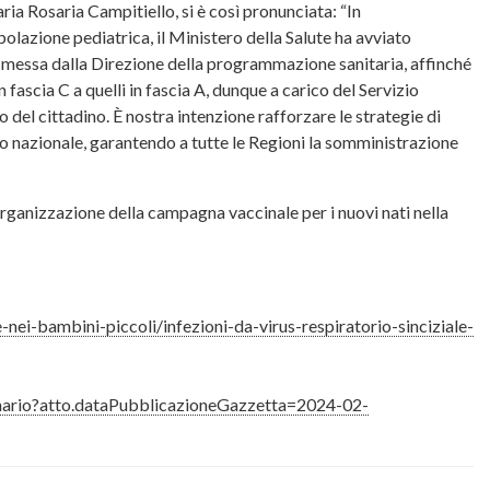
ia Rosaria Campitiello, si è così pronunciata: “In
polazione pediatrica, il Ministero della Salute ha avviato
rasmessa dalla Direzione della programmazione sanitaria, affinché
ascia C a quelli in fascia A, dunque a carico del Servizio
o del cittadino. È nostra intenzione rafforzare le strategie di
io nazionale, garantendo a tutte le Regioni la somministrazione
rganizzazione della campagna vaccinale per i nuovi nati nella
ei-bambini-piccoli/infezioni-da-virus-respiratorio-sinciziale-
ginario?atto.dataPubblicazioneGazzetta=2024-02-