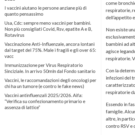
come bronchiol
I vaccini aiutano le persone anziane più di
respiratorie, r
quanto pensassimo
dell’appetito e
Usa, Cdc: sempre meno vaccini per bambini.
Non più consigliati Covid, Rsv, epatite A e B,
Non esiste una
Rotavirus
esclusivamente
bambini ad alt
Vaccinazione Anti-Influenzale, ancora lontani
dal target del 75%. Male i fragili e gli over 65:
agisce legando
vacc
respiratorie. 
Immunizzazione per Virus Respiratorio
Con la determi
Sinciziale. In arrivo 50mln dal Fondo sanitario
infezioni del 
Vaccini, le raccomandazioni degli oncologi per
caratterizzato
chi ha un tumore (e contro le fake news)
respiratorie 
Vaccini antinfluenzali 2025/2026. Aifa:
“Verifica su confezionamento primario e
Essendo in fas
assenza di lattice”
famiglie. Alcun
altre, in part
contro RSV e d