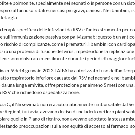
ite e polmonite, specialmente nei neonati o in persone con un sist
espiro affannoso, sibili e, nei casi più gravi, cianosi . Nei bambini,
 letargia.
 terapia specifica delle infezioni da RSV e l’unico strumento per 
 sull’immunizzazione passiva con palivizumab: questo è un anticor
o rischio di complicanze, come i prematuri, i bambini con cardiopa
si a una proteina di fusione del virus, impedendone la replicazione e 
Viene somministrato mensilmente durante i periodi di maggiore incid
na n. 9 del 4 gennaio 2023, l’AIFA ha autorizzato l’uso dell’antico
tratto respiratorio inferiore causate dal RSV nei neonati e nei bamb
 da una lunga emivita, offre protezione per almeno 5 mesi con una 
da RSV che richiedono ospedalizzazione.
cia C, il Nirsevimab non era automaticamente rimborsabile dal Serv
e Regioni, tuttavia, avevano deciso di includerlo nei loro piani sani
icolare quelle in Piano di rientro, non avevano adottato la stessa mi
estando preoccupazioni sulla non equità di accesso al farmaco, so