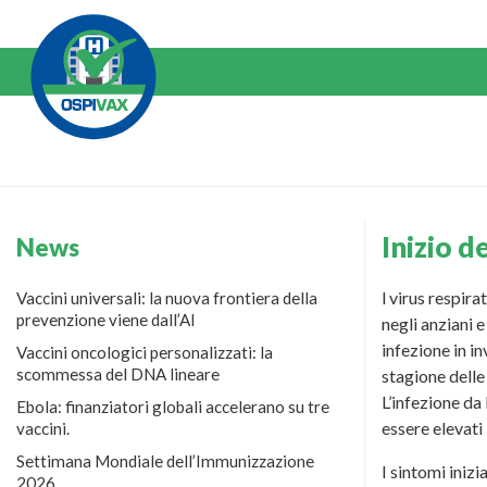
Salta
al
Contenuto
Inizio 
News
l virus respira
Vaccini universali: la nuova frontiera della
prevenzione viene dall’AI
negli anziani 
infezione in in
Vaccini oncologici personalizzati: la
scommessa del DNA lineare
stagione delle
L’infezione da
Ebola: finanziatori globali accelerano su tre
essere elevati 
vaccini.
Settimana Mondiale dell’Immunizzazione
I sintomi iniz
2026