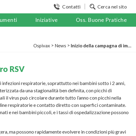
Contatti
Cerca nel sito
umenti
Iniziative
Oss. Buone Pratiche
>
>
Ospivax
News
Inizio della campagna di immunizzazione contro RSV
tro RSV
di infezioni respiratorie, soprattutto nei bambini sotto i 2 anni,
erizzata da una stagionalità ben definita, con picchi di
li il virus può circolare durante tutto l’anno con picchi nella
ine respiratorie e contatto diretto con superfici contaminate.
nati e nei bambini piccoli, e i tassi di ospedalizzazione possono
gera, ma possono rapidamente evolvere in condizioni più gravi