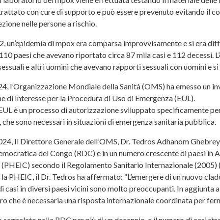
trattato con cure di supporto e può essere prevenuto evitando il con
ezione nelle persone a rischio.
, un’epidemia di mpox era comparsa improvvisamente e si era diffu
110 paesi che avevano riportato circa 87 mila casi e 112 decessi. 
sessuali e altri uomini che avevano rapporti sessuali con uomini e si
24, l’Organizzazione Mondiale della Sanità (OMS) ha emesso un invi
e di Interesse per la Procedura di Uso di Emergenza (EUL).
UL è un processo di autorizzazione sviluppato specificamente per a
, che sono necessari in situazioni di emergenza sanitaria pubblica.
024, Il Direttore Generale dell’OMS, Dr. Tedros Adhanom Ghebreyes
ocratica del Congo (RDC) e in un numero crescente di paesi in Afr
 (PHEIC) secondo il Regolamento Sanitario Internazionale (2005) (
 la PHEIC, il Dr. Tedros ha affermato: “L’emergere di un nuovo clado
 casi in diversi paesi vicini sono molto preoccupanti. In aggiunta al
iaro che è necessaria una risposta internazionale coordinata per fe
o segnalato nella RDC per più di un decennio, e il numero di casi 