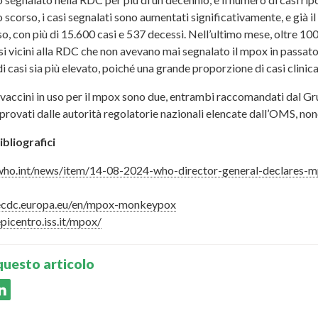
o scorso, i casi segnalati sono aumentati significativamente, e già il
so, con più di 15.600 casi e 537 decessi. Nell’ultimo mese, oltre 10
si vicini alla RDC che non avevano mai segnalato il mpox in passato
i casi sia più elevato, poiché una grande proporzione di casi clinic
vaccini in uso per il mpox sono due, entrambi raccomandati dal G
rovati dalle autorità regolatorie nazionali elencate dall’OMS, non
ibliografici
ho.int/news/item/14-08-2024-who-director-general-declares-mp
ecdc.europa.eu/en/mpox-monkeypox
picentro.iss.it/mpox/
questo articolo