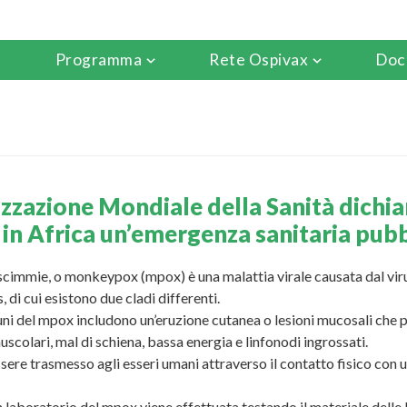
Programma
Rete Ospivax
Doc
zzazione Mondiale della Sanità dichia
 in Africa un’emergenza sanitaria pubb
e scimmie, o monkeypox (mpox) è una malattia virale causata dal vir
 di cui esistono due cladi differenti.
uni del mpox includono un’eruzione cutanea o lesioni mucosali che
uscolari, mal di schiena, bassa energia e linfonodi ingrossati.
sere trasmesso agli esseri umani attraverso il contatto fisico con 
 laboratorio del mpox viene effettuata testando il materiale delle