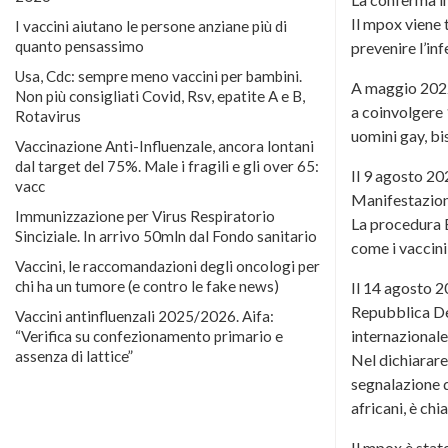
Il mpox viene 
I vaccini aiutano le persone anziane più di
quanto pensassimo
prevenire l’inf
Usa, Cdc: sempre meno vaccini per bambini.
A maggio 2022
Non più consigliati Covid, Rsv, epatite A e B,
a coinvolgere 
Rotavirus
uomini gay, bi
Vaccinazione Anti-Influenzale, ancora lontani
dal target del 75%. Male i fragili e gli over 65:
Il 9 agosto 20
vacc
Manifestazion
Immunizzazione per Virus Respiratorio
La procedura E
Sinciziale. In arrivo 50mln dal Fondo sanitario
come i vaccini
Vaccini, le raccomandazioni degli oncologi per
chi ha un tumore (e contro le fake news)
Il 14 agosto 2
Repubblica Dem
Vaccini antinfluenzali 2025/2026. Aifa:
internazionale
“Verifica su confezionamento primario e
assenza di lattice”
Nel dichiarare
segnalazione di
africani, è ch
Il mpox è stat