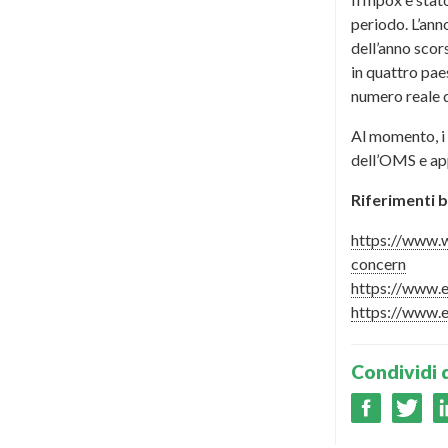
periodo. L’ann
dell’anno scor
in quattro pae
numero reale d
Al momento, i 
dell’OMS e app
Riferimenti b
https://www.w
concern
https://www.
https://www.e
Condividi 