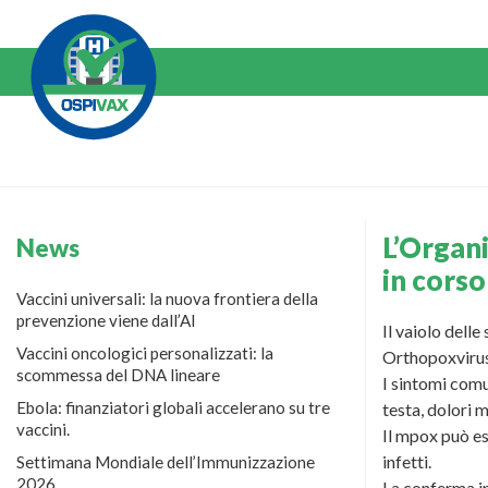
Salta
al
Contenuto
L’Organi
News
in corso
Vaccini universali: la nuova frontiera della
prevenzione viene dall’AI
Il vaiolo dell
Vaccini oncologici personalizzati: la
Orthopoxvirus,
scommessa del DNA lineare
I sintomi com
Ebola: finanziatori globali accelerano su tre
testa, dolori m
vaccini.
Il mpox può es
infetti.
Settimana Mondiale dell’Immunizzazione
2026
La conferma in