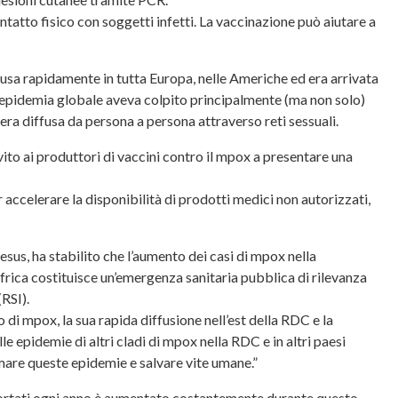
tatto fisico con soggetti infetti. La vaccinazione può aiutare a
sa rapidamente in tutta Europa, nelle Americhe ed era arrivata
L’epidemia globale aveva colpito principalmente (ma non solo)
 era diffusa da persona a persona attraverso reti sessuali.
to ai produttori di vaccini contro il mpox a presentare una
ccelerare la disponibilità di prodotti medici non autorizzati,
us, ha stabilito che l’aumento dei casi di mpox nella
ica costituisce un’emergenza sanitaria pubblica di rilevanza
RSI).
 di mpox, la sua rapida diffusione nell’est della RDC e la
le epidemie di altri cladi di mpox nella RDC e in altri paesi
rmare queste epidemie e salvare vite umane.”
riportati ogni anno è aumentato costantemente durante questo