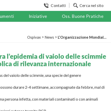
Contatti
Cerca nel sito
umenti
Iniziative
Oss. Buone Pratiche
>
>
Ospivax
News
L’Organizzazione Mondiale della Sanità dichiara l’epidemia di vaiolo delle scimmie in corso in Africa un’emergenza sanitaria pubblica di rilevanza internazionale
ra l’epidemia di vaiolo delle scimmie
lica di rilevanza internazionale
us del vaiolo delle scimmie, una specie del genere
 possono durare 2-4 settimane, accompagnate da febbre, mal di
una persona infetta, con materiali contaminati o con animali
 lesioni cutanee tramite PCR.