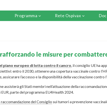
Programma
Rete Ospivax
Doc
 rafforzando le misure per combattere
el piano europeo di lotta contro il cancro
, il consiglio UE ha 
biettivi: entro il 2030, ottenere una copertura vaccinale contro l’H
re, assicurare l’accesso e la disponibilità della vaccinazione contro
 assisterà gli Stati membri nell’attuazione della raccomandazione
 di EUR, parte del programma EU4Health 2024.
i raccomandazione del Consiglio
sui tumori a prevenzione vaccinal