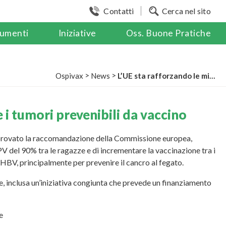
Contatti
Cerca nel sito
umenti
Iniziative
Oss. Buone Pratiche
>
>
Ospivax
News
L’UE sta rafforzando le misure per combattere i tumori prevenibili da vaccino
 i tumori prevenibili da vaccino
approvato la raccomandazione della Commissione europea,
PV del 90% tra le ragazze e di incrementare la vaccinazione tra i
 l’HBV, principalmente per prevenire il cancro al fegato.
, inclusa un’iniziativa congiunta che prevede un finanziamento
e