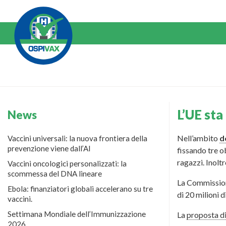
Salta
al
Contenuto
L’UE sta
News
Nell’ambito
d
Vaccini universali: la nuova frontiera della
prevenzione viene dall’AI
fissando tre o
ragazzi. Inolt
Vaccini oncologici personalizzati: la
scommessa del DNA lineare
La Commissione
Ebola: finanziatori globali accelerano su tre
di 20 milioni
vaccini.
Settimana Mondiale dell’Immunizzazione
La
proposta d
2026