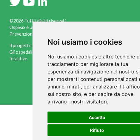
©2026 Tutti i diritti riservati
Ospivax è un progetto a cura dell'Osservatorio Italiano
Prevenzione, via Fleming, 2 - 37135 Verona ( Italia )
Noi usiamo i cookies
Il progetto
Informazioni legali
Gli ospedali
Informativa cookies
Noi usiamo i cookies e altre tecniche d
Iniziative
Gestisci cookies
tracciamento per migliorare la tua
Credits
esperienza di navigazione nel nostro si
per mostrarti contenuti personalizzati 
annunci mirati, per analizzare il traffico
sul nostro sito, e per capire da dove
arrivano i nostri visitatori.
Accetto
Rifiuto