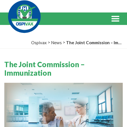
Salta
al
Contenuto
Menu
>
>
Ospivax
News
The Joint Commission – Immunization
The Joint Commission –
Immunization