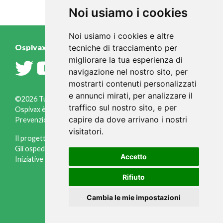
Noi usiamo i cookies
Noi usiamo i cookies e altre
Ospivax.it
tecniche di tracciamento per
migliorare la tua esperienza di
navigazione nel nostro sito, per
mostrarti contenuti personalizzati
e annunci mirati, per analizzare il
©2026 Tutti i diritti riservati
traffico sul nostro sito, e per
Ospivax è un progetto a cura dell'Osservatorio Italiano
capire da dove arrivano i nostri
Prevenzione, via Fleming, 2 - 37135 Verona ( Italia )
visitatori.
Il progetto
Informazioni legali
Gli ospedali
Informativa cookies
Accetto
Iniziative
Gestisci cookies
Credits
Rifiuto
Cambia le mie impostazioni